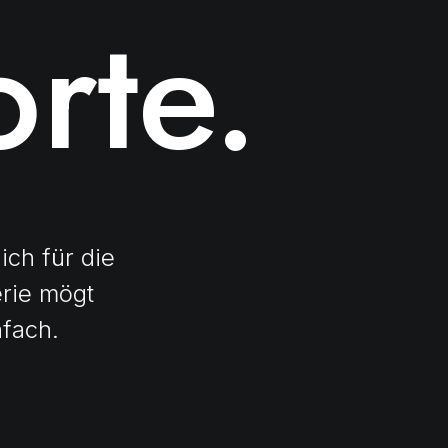
rte.
ich für die
erie mögt
nfach.